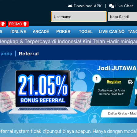
Download APK
Live Chat
O
PROMO
S
IDNLIVE
ARCADE
POKER
TOGEL
LIVE CASINO
TAN
rcaya di Indonesia! Kini Telah Hadir minigames terbaru G
randa
Referral
ferral system tidak dipungut biaya apapun. Hanya dengan modal o