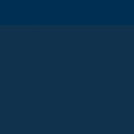
ank
RTP Slot BOLAGG