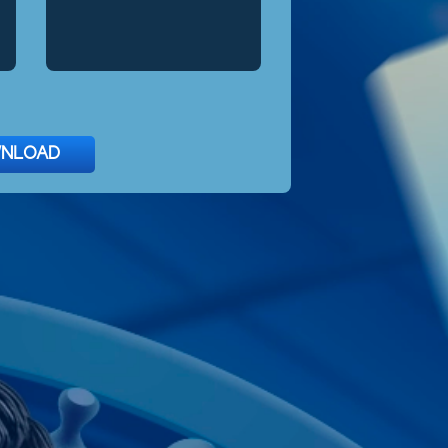
NLOAD